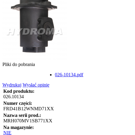
Pliki do pobrania
026-10134.pdf
Wydrukuj
Wysłać opinię
Kod produktu:
026.10134
Numer części:
FRD41B12WNMD71XX
Nazwa serii prod.:
MRH070MV1SB771XX
Na magazynie:
NIE