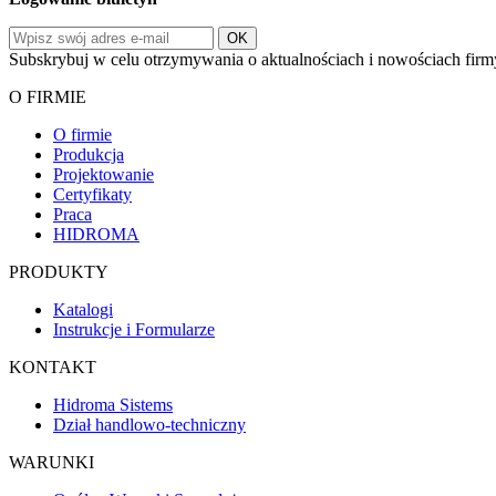
Subskrybuj w celu otrzymywania o aktualnościach i nowościach firm
O FIRMIE
O firmie
Produkcja
Projektowanie
Certyfikaty
Praca
HIDROMA
PRODUKTY
Katalogi
Instrukcje i Formularze
KONTAKT
Hidroma Sistems
Dział handlowo-techniczny
WARUNKI