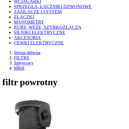
WCIĄGARKI
SPRZĘGŁA, ŁACZNIKI DZWONOWE
ZASILACZE I SYSTEM
ZŁĄCZKI
MANOMETRY
RURY, WĘŻE, SZYBKOZŁĄCZA
SILNIKI ELEKTRYCZNE
AKCESORIA
CEWKI ELEKTRYCZNE
Strona główna
FILTRY
Spływowy
MRH
filtr powrotny