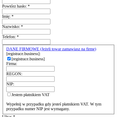
Powtórz hasło:
*
Imię:
*
Nazwisko:
*
Telefon:
*
DANE FIRMOWE (Jeżeli towar zamawiasz na firmę)
[registrace.business]:
[registrace.business]
Firma:
REGON:
NIP:
Jestem płatnikiem VAT
Wypełnij w przypadku gdy jesteś płatnikiem VAT. W tym
przypadku numer NIP jest wymagany.
Ulica:
*