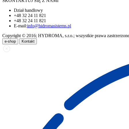
SKONTAKTUJ SIĘ Z NAMI
Dział handlowy
+48 32 24 11 821
+48 32 24 11 821
E-mail:
info@hidromasistems.pl
Copyright © 2016; HYDROMA, s.r.o.; wszystkie prawa zastrzerzon
e-shop
Kontakt