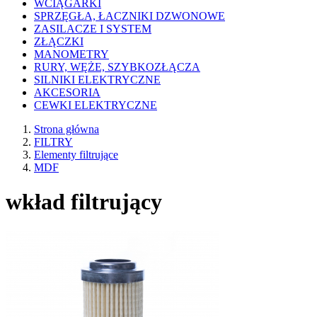
WCIĄGARKI
SPRZĘGŁA, ŁACZNIKI DZWONOWE
ZASILACZE I SYSTEM
ZŁĄCZKI
MANOMETRY
RURY, WĘŻE, SZYBKOZŁĄCZA
SILNIKI ELEKTRYCZNE
AKCESORIA
CEWKI ELEKTRYCZNE
Strona główna
FILTRY
Elementy filtrujące
MDF
wkład filtrujący