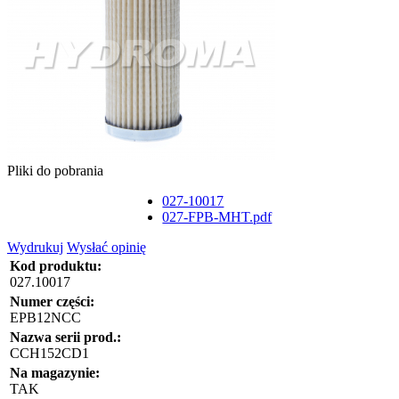
Pliki do pobrania
027-10017
027-FPB-MHT.pdf
Wydrukuj
Wysłać opinię
Kod produktu:
027.10017
Numer części:
EPB12NCC
Nazwa serii prod.:
CCH152CD1
Na magazynie:
TAK